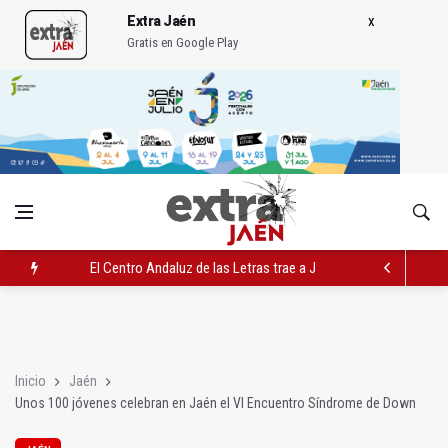
Extra Jaén
Gratis en Google Play
El Centro Andaluz de las Letras trae a Jaén al filósofo Omar L
Roban joyas de la Virgen de la Fuensanta Coronada de Alcaud
El PSOE acusa al PP de "apuntarse el tanto" de los datos de 
Inicio
Jaén
Unos 100 jóvenes celebran en Jaén el VI Encuentro Síndrome de Down