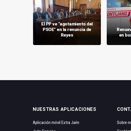
 familias
El PP ve “agotamiento del
su centro
PSOE” en la renuncia de
Renuev
 Jaén
Reyes
en bus
NUESTRAS APLICACIONES
CONT
Aplicación móvil Extra Jaén
Sobre n