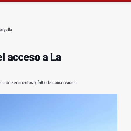
l acceso a La Manseguilla
ontrolar un incendio en Baños de la Encina
eguilla
el acceso a La
ión de sedimentos y falta de conservación