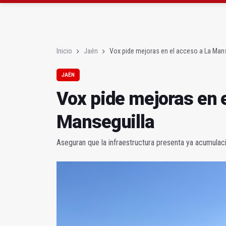
Vox pide mejoras en e
Los bomberos logran c
Inicio
Jaén
Vox pide mejoras en el acceso a La Mans
JAÉN
Vox pide mejoras en 
Manseguilla
Aseguran que la infraestructura presenta ya acumulac