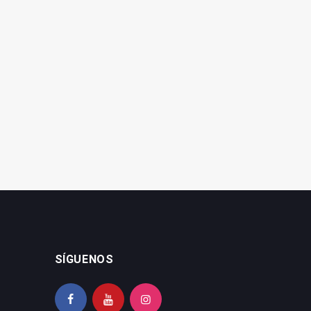
Paco Reyes se despide de
Latorre valora la “gestión
la Diputación tras 15 años
ejemplar” de Paco Reyes
al frente
SÍGUENOS