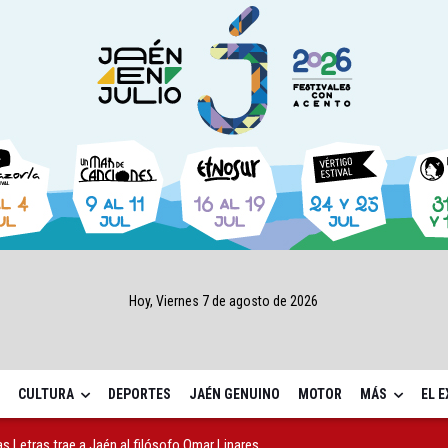
Hoy, Viernes 7 de agosto de 2026
CULTURA
DEPORTES
JAÉN GENUINO
MOTOR
MÁS
EL 
as Letras trae a Jaén al filósofo Omar Linares