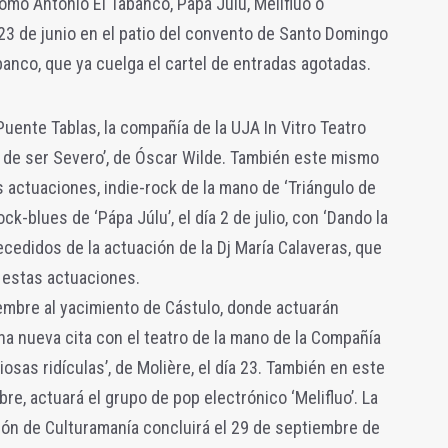
como Antonio El Tabanco, Papa Júlu, Melifluo o
 23 de junio en el patio del convento de Santo Domingo
banco, que ya cuelga el cartel de entradas agotadas.
 Puente Tablas, la compañía de la UJA In Vitro Teatro
ia de ser Severo’, de Óscar Wilde. También este mismo
 actuaciones, indie-rock de la mano de ‘Triángulo de
 rock-blues de ‘Pápa Júlu’, el día 2 de julio, con ‘Dando la
ecedidos de la actuación de la Dj María Calaveras, que
 estas actuaciones.
iembre al yacimiento de Cástulo, donde actuarán
una nueva cita con el teatro de la mano de la Compañía
osas ridículas’, de Molière, el día 23. También en este
e, actuará el grupo de pop electrónico ‘Melifluo’. La
ión de Culturamanía concluirá el 29 de septiembre de