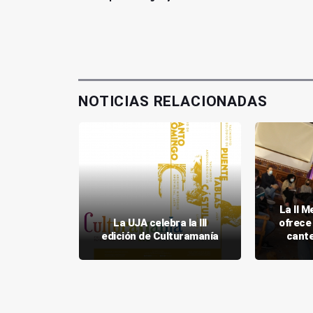
NOTICIAS RELACIONADAS
La II 
bra del 27
La UJA celebra la III
ofrece
edición
edición de Culturamanía
cante