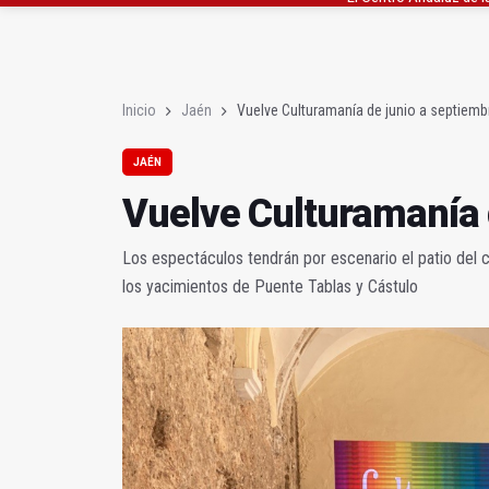
Roban joyas de la Vir
El PSOE acusa al PP de
Inicio
Jaén
Vuelve Culturamanía de junio a septiemb
JAÉN
Vuelve Culturamanía 
Los espectáculos tendrán por escenario el patio del 
los yacimientos de Puente Tablas y Cástulo