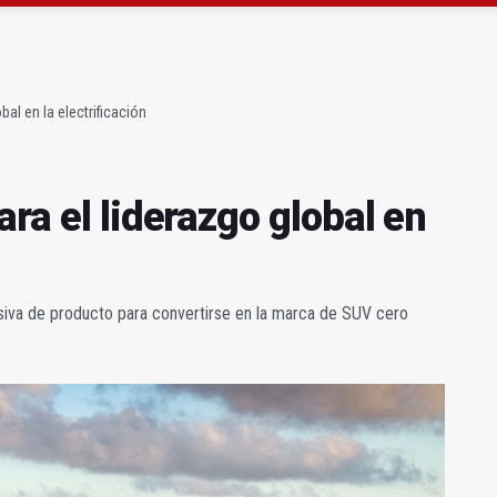
ta por listeria en Granada, Jaén y Sevilla
l Avanza Jaén Paraíso Interior
bal en la electrificación
ara el liderazgo global en
siva de producto para convertirse en la marca de SUV cero