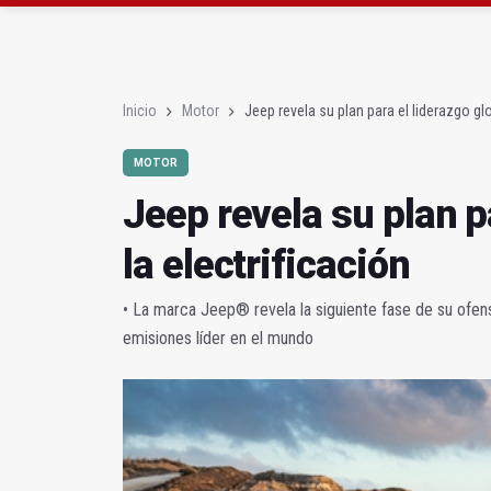
La Junta amplia la aler
Rubén Gómez se suma a
Inicio
Motor
Jeep revela su plan para el liderazgo glo
MOTOR
Jeep revela su plan p
la electrificación
• La marca Jeep® revela la siguiente fase de su ofen
emisiones líder en el mundo