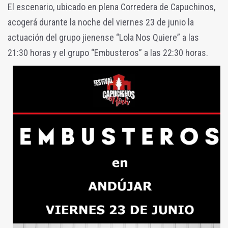
El escenario, ubicado en plena Corredera de Capuchinos,
acogerá durante la noche del viernes 23 de junio la
actuación del grupo jienense “Lola Nos Quiere” a las
21:30 horas y el grupo “Embusteros” a las 22:30 horas.