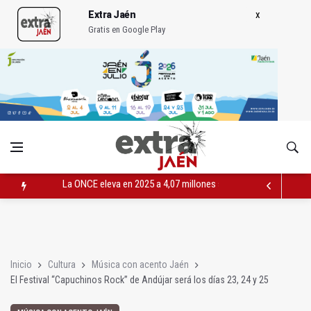
Extra Jaén
Gratis en Google Play
Diputación, segundo patrocinador del Real Jaén en categoría 
Las prácticas de los conductores del tranvía empiezan la pr
La ONCE eleva en 2025 a 4,07 millones su inversión social en l
Inicio
Cultura
Música con acento Jaén
El Festival “Capuchinos Rock” de Andújar será los días 23, 24 y 25