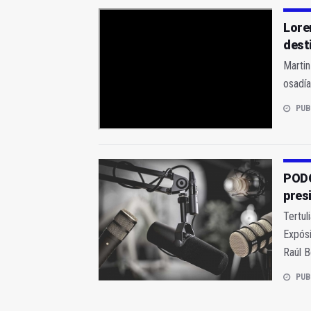
Loren
dest
Martin
osadía
PUB
PODC
pres
Tertul
Expósi
Raúl B
PUB