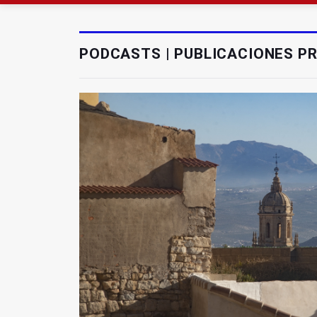
Roban joyas de la Vir
El PSOE acusa al PP de
PODCASTS | PUBLICACIONES PR