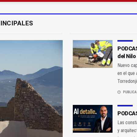
gen de la Fuensanta Coronada de Alcaudete
 "apuntarse el tanto" de los datos de empleo
INCIPALES
PODCAST
del Nilo
Nuevo capí
en el que 
Torredonj
PUBLICA
PODCAST
Las const
y arquitec