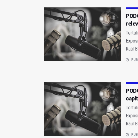
PODC
rele
Tertul
Expósi
Raúl B
PUB
PODC
capi
Tertul
Expósi
Raúl B
PUB