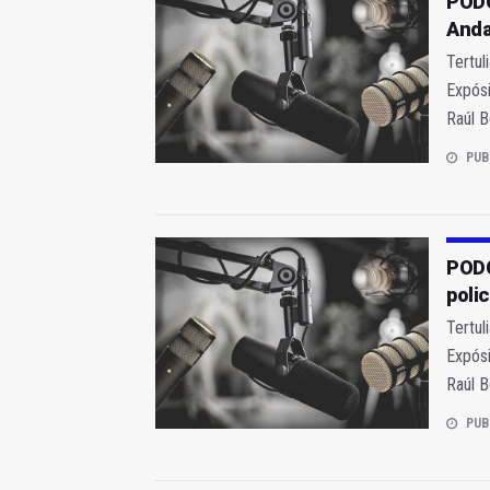
PODC
Anda
Tertul
Expósi
Raúl B
PUB
PODC
polic
Tertul
Expósi
Raúl B
PUB