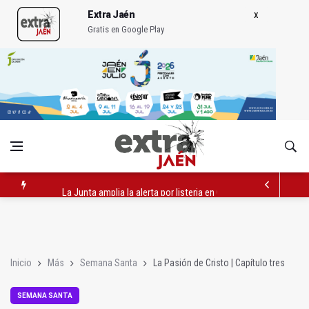
Extra Jaén
Gratis en Google Play
La Junta amplia la alerta por listeria en Granada, Jaén y Sevilla
Rubén Gómez se suma al Avanza Jaén Paraíso Interior
Quesada celebra este sábado una nueva jornada de Orgullo
Inicio
Más
Semana Santa
La Pasión de Cristo | Capítulo tres
SEMANA SANTA