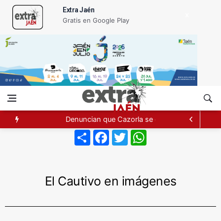
Extra Jaén
Gratis en Google Play
Denuncian que Cazorla se queda con solo do
Pelea con arma blanca acaba con una menor 
Share
Facebook
Twitter
WhatsApp
El PP acusa al PSOE de querer "dejar fuera" a 
El Cautivo en imágenes