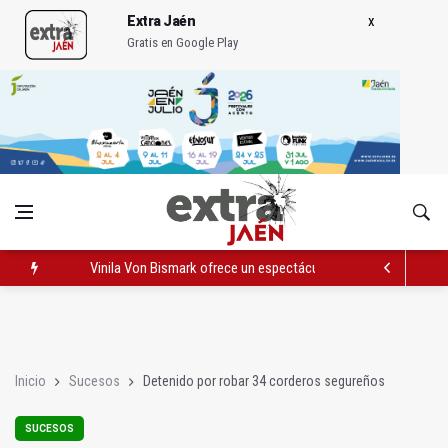
Extra Jaén
Gratis en Google Play
Vinila Von Bismark ofrece un espectáculo "rompedor" en el In
El lateral izquierdo sub 23 David Márquez, nuevo fichaje del Re
IU pide respuestas al Gobierno sobre la situación del ferrocarri
Inicio
Sucesos
Detenido por robar 34 corderos segureños
SUCESOS