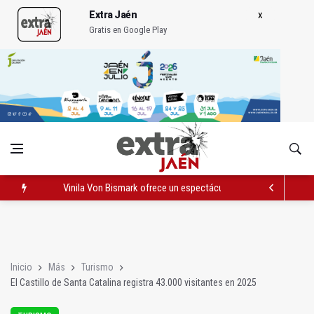
Extra Jaén
Gratis en Google Play
Vinila Von Bismark ofrece un espectáculo "rompedor" en el In
El lateral izquierdo sub 23 David Márquez, nuevo fichaje del Re
IU pide respuestas al Gobierno sobre la situación del ferrocarri
Inicio
Más
Turismo
El Castillo de Santa Catalina registra 43.000 visitantes en 2025