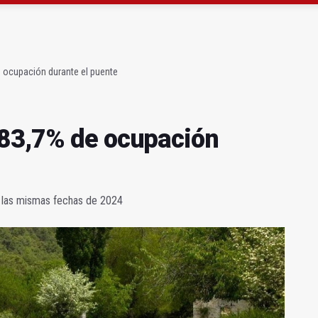
gen de la Fuensanta Coronada de Alcaudete
 "apuntarse el tanto" de los datos de empleo
 ocupación durante el puente
 83,7% de ocupación
en las mismas fechas de 2024