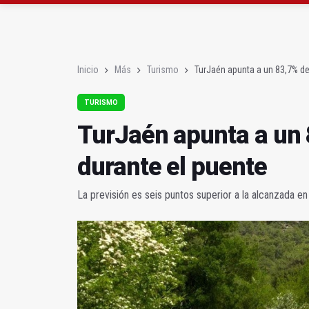
Roban joyas de la Vir
El PSOE acusa al PP de
Inicio
Más
Turismo
TurJaén apunta a un 83,7% de
TURISMO
TurJaén apunta a un
durante el puente
La previsión es seis puntos superior a la alcanzada 