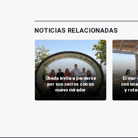
NOTICIAS RELACIONADAS
avid Uclés
Úbeda invita a perderse
El mar 
cción en
por sus cerros con un
con una
a
nuevo mirador
y ruta