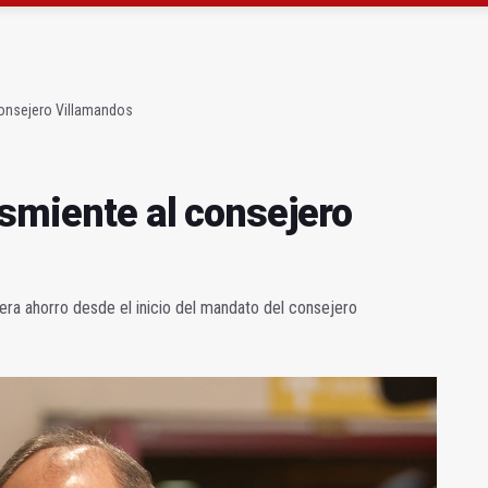
 "apuntarse el tanto" de los datos de empleo
as Letras trae a Jaén al filósofo Omar Linares
consejero Villamandos
esmiente al consejero
era ahorro desde el inicio del mandato del consejero