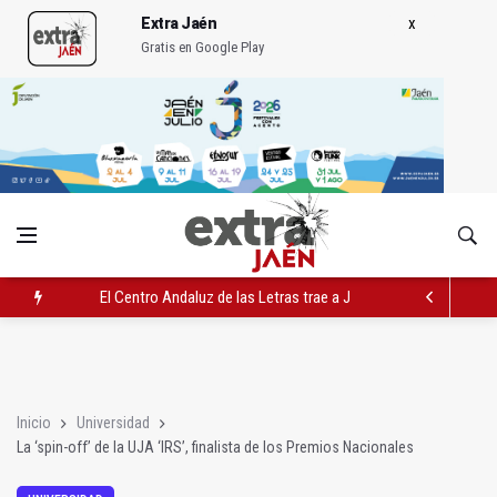
Extra Jaén
Gratis en Google Play
El Centro Andaluz de las Letras trae a Jaén al filósofo Omar L
Roban joyas de la Virgen de la Fuensanta Coronada de Alcaud
El PSOE acusa al PP de "apuntarse el tanto" de los datos de 
Inicio
Universidad
La ‘spin-off’ de la UJA ‘IRS’, finalista de los Premios Nacionales