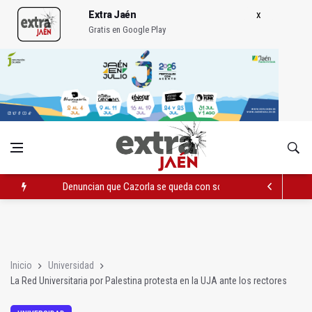
Extra Jaén
Gratis en Google Play
Denuncian que Cazorla se queda con solo dos bomberos por 
Pelea con arma blanca acaba con una menor herida en Torred
El PP acusa al PSOE de querer "dejar fuera" a la Junta en el Ce
Inicio
Universidad
La Red Universitaria por Palestina protesta en la UJA ante los rectores