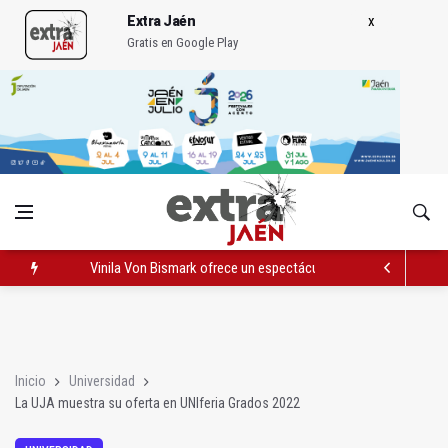
Extra Jaén
Gratis en Google Play
Vinila Von Bismark ofrece un espectáculo "rompedor" en el In
El lateral izquiero sub 23 David Márquez, nuevo fichaje del Rea
IU pide respuestas al Gobierno sobre la situación del ferrocarri
Inicio
Universidad
La UJA muestra su oferta en UNIferia Grados 2022