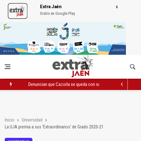
Extra Jaén
Gratis en Google Play
Pelea con arma blanca acaba con una menor herida en Torred
El PP acusa al PSOE de querer "dejar fuera" a la Junta en el Ce
Denuncian que Cazorla se queda con solo dos bomberos por 
Inicio
Universidad
La UJA premia a sus 'Extraordinarios' de Grado 2020-21