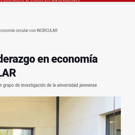
derazgo en economía circular con INCIRCULAR
Talento Joven se celebra en Bailén este viernes
economía circular con INCIRCULAR
iderazgo en economía
ULAR
n grupo de investigación de la universidad jiennense