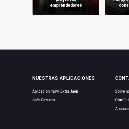
na UJA'
emprendedores
cons
NUESTRAS APLICACIONES
CONT
Aplicación móvil Extra Jaén
Sobre n
Jaén Genuino
Contác
Anuncia