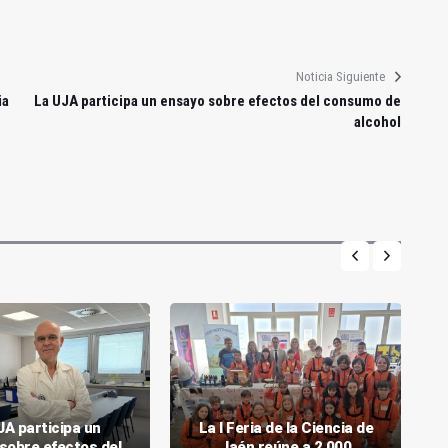
Noticia Siguiente
ia
La UJA participa un ensayo sobre efectos del consumo de
alcohol
JA participa un
La I Feria de la Ciencia de
sobre efectos del
Jaén reúne a 2.000