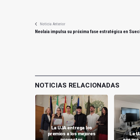
Noticia Anterior
Neolaia impulsa su próxima fase estratégica en Suec
NOTICIAS RELACIONADAS
La UJA entrega los
del 18 al
premios a los mejores
La U
estival de
proyectos
ensayo 