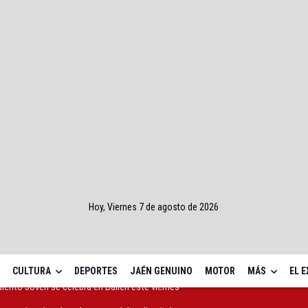
Hoy, Viernes 7 de agosto de 2026
CULTURA
DEPORTES
JAÉN GENUINO
MOTOR
MÁS
EL 
s propietarios de solares que deben limpiarlos