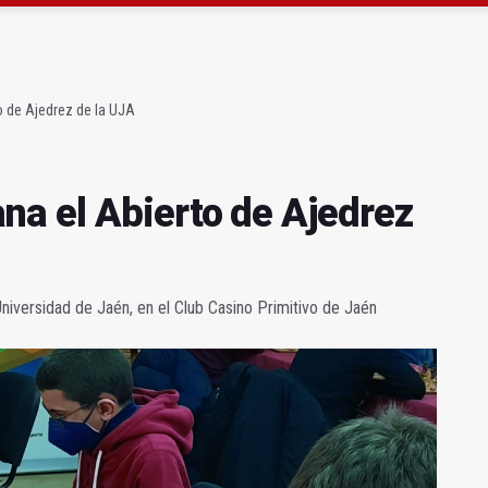
 y sendero en pleno paisaje del olivar
l caso del hombre abatido por un policía en Linares
 de Ajedrez de la UJA
a el Abierto de Ajedrez
Universidad de Jaén, en el Club Casino Primitivo de Jaén