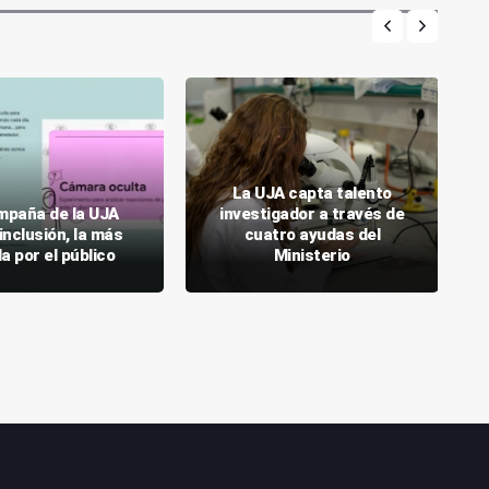
La UJA capta talento
mpaña de la UJA
investigador a través de
inclusión, la más
cuatro ayudas del
a por el público
Ministerio