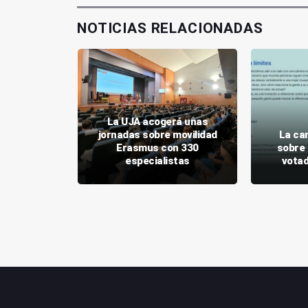
NOTICIAS RELACIONADAS
La UJA acogerá unas
irá los
jornadas sobre movilidad
La ca
y Linares
Erasmus con 330
sobre 
JA
especialistas
votad