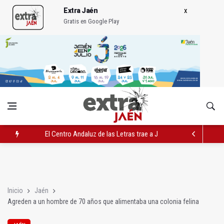
Extra Jaén
Gratis en Google Play
El Centro Andaluz de las Letras trae a Jaén al filósofo Omar L
Roban joyas de la Virgen de la Fuensanta Coronada de Alcaud
El PSOE acusa al PP de "apuntarse el tanto" de los datos de 
Inicio
Jaén
Agreden a un hombre de 70 años que alimentaba una colonia felina