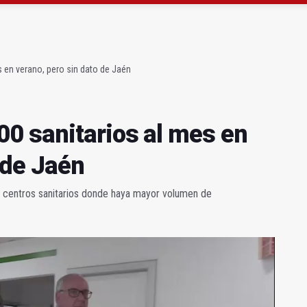
ta por listeria en Granada, Jaén y Sevilla
l Avanza Jaén Paraíso Interior
 en verano, pero sin dato de Jaén
0 sanitarios al mes en
 de Jaén
s centros sanitarios donde haya mayor volumen de