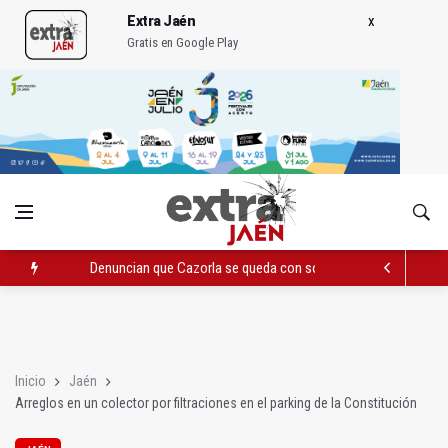
Extra Jaén
Gratis en Google Play
Denuncian que Cazorla se queda con solo dos bomberos por 
Pelea con arma blanca acaba con una menor herida en Torred
El PP acusa al PSOE de querer "dejar fuera" a la Junta en el Ce
Inicio
Jaén
Arreglos en un colector por filtraciones en el parking de la Constitución