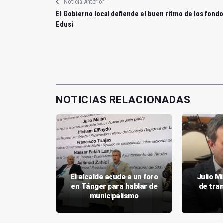
Noticia Anterior
El Gobierno local defiende el buen ritmo de los fond
Edusi
NOTICIAS RELACIONADAS
ituye la
El alcalde acude a un foro
Julio Mi
va local
en Tánger para hablar de
de tra
io Millán
municipalismo