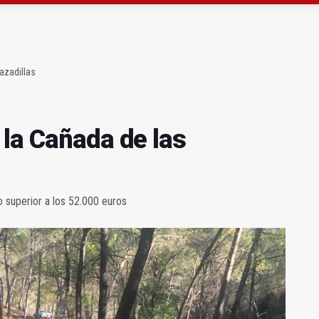
atrocinador del Real Jaén en categoría bronce
conductores del tranvía empiezan la próxima semana
azadillas
 la Cañada de las
 superior a los 52.000 euros