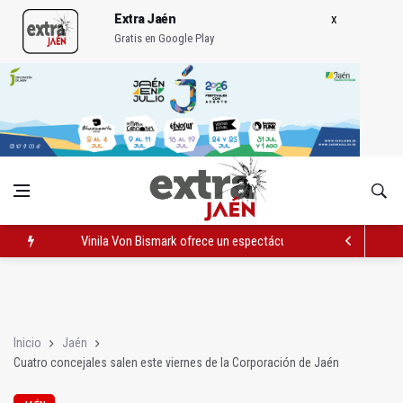
Extra Jaén
Gratis en Google Play
Vinila Von Bismark ofrece un espectáculo "rompedor" en el In
El lateral izquiero sub 23 David Márquez, nuevo fichaje del Rea
IU pide respuestas al Gobierno sobre la situación del ferrocarri
Inicio
Jaén
Cuatro concejales salen este viernes de la Corporación de Jaén