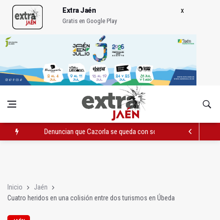
Extra Jaén
Gratis en Google Play
Denuncian que Cazorla se queda con solo dos bomberos por 
Pelea con arma blanca acaba con una menor herida en Torred
El PP acusa al PSOE de querer "dejar fuera" a la Junta en el Ce
Inicio
Jaén
Cuatro heridos en una colisión entre dos turismos en Úbeda