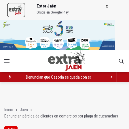
Extra Jaén
Gratis en Google Play
Denuncian que Cazorla se queda con solo dos bomberos por 
Pelea con arma blanca acaba con una menor herida en Torred
El PP acusa al PSOE de querer "dejar fuera" a la Junta en el Ce
Inicio
Jaén
Denuncian pérdida de clientes en comercios por plaga de cucarachas