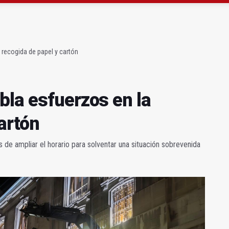
atrocinador del Real Jaén en categoría bronce
conductores del tranvía empiezan la próxima semana
 recogida de papel y cartón
bla esfuerzos en la
artón
de ampliar el horario para solventar una situación sobrevenida