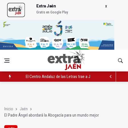
Extra Jaén
Gratis en Google Play
El Centro Andaluz de las Letras trae a Jaén al filósofo Omar L
Roban joyas de la Virgen de la Fuensanta Coronada de Alcaud
El PSOE acusa al PP de "apuntarse el tanto" de los datos de 
Inicio
Jaén
El Padre Ángel abordará la Abogacía para un mundo mejor