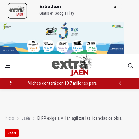
Extra Jaén
Gratis en Google Play
Vilches contará con 13,7 millones para los daños del temporal
El PSOE acusa al PP de "apuntarse el tanto" de los datos de 
El Centro Andaluz de las Letras trae a Jaén al filósofo Omar L
Inicio
Jaén
El PP exige a Millán agilizar las licencias de obra
JAÉN