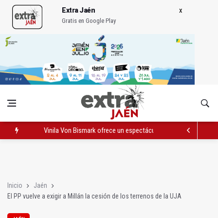
Extra Jaén
Gratis en Google Play
Vinila Von Bismark ofrece un espectáculo "rompedor" en el In
El lateral izquiero sub 23 David Márquez, nuevo fichaje del Rea
IU pide respuestas al Gobierno sobre la situación del ferrocarri
Inicio
Jaén
El PP vuelve a exigir a Millán la cesión de los terrenos de la UJA