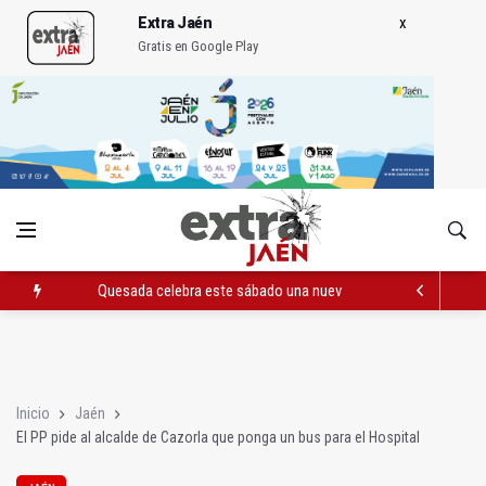
Extra Jaén
Gratis en Google Play
Quesada celebra este sábado una nueva jornada de Orgullo
La Junta amplia la alerta por listeria en Granada, Jaén y Sevilla
Rubén Gómez se suma al Avanza Jaén Paraíso Interior
Inicio
Jaén
El PP pide al alcalde de Cazorla que ponga un bus para el Hospital