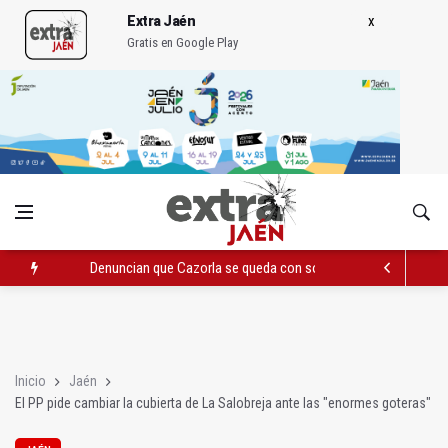
Extra Jaén
Gratis en Google Play
Denuncian que Cazorla se queda con solo dos bomberos por 
Pelea con arma blanca acaba con una menor herida en Torred
El PP acusa al PSOE de querer "dejar fuera" a la Junta en el Ce
Inicio
Jaén
El PP pide cambiar la cubierta de La Salobreja ante las "enormes goteras"