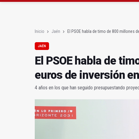
Roban joyas de la Vir
El PSOE acusa al PP de
Inicio
Jaén
El PSOE habla de timo de 800 millones d
JAÉN
El PSOE habla de tim
euros de inversión e
4 años en los que han seguido presupuestando proyec