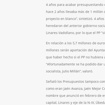
4 años para acabar presupuestando 49
hace 2 años llevaba más de 1 millón d
proyecto en blanco”, sintetizó. 4 añ
heredaron del anterior gobierno soci
Linares-Vadollano, por lo que el PP “s
En relación a los 5,7 millones de eur
millones serán aportación del Ayunta
que haber hecho si el PP no hubiera 
“Afortunadamente se ha podido dar un
socialista, Julio Millán”, valoró.
Señaló los Presupuestos tampoco con
como eran Jaén Avanza, Jaén Mejor C
nombre que anunció en febrero de es
capital, Linares y eje de la N-IV, Úbed