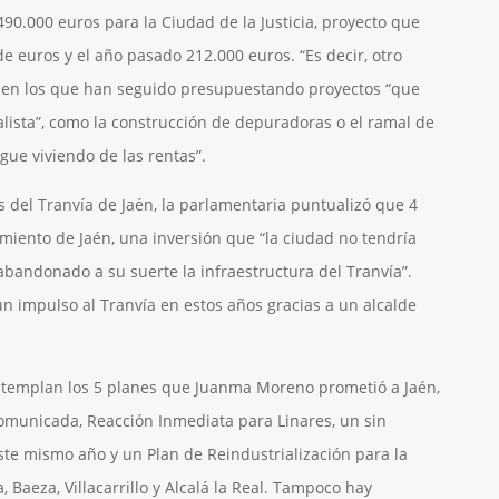
0.000 euros para la Ciudad de la Justicia, proyecto que
e euros y el año pasado 212.000 euros. “Es decir, otro
os en los que han seguido presupuestando proyectos “que
alista”, como la construcción de depuradoras o el ramal de
igue viviendo de las rentas”.
os del Tranvía de Jaén, la parlamentaria puntualizó que 4
miento de Jaén, una inversión que “la ciudad no tendría
abandonado a su suerte la infraestructura del Tranvía”.
 impulso al Tranvía en estos años gracias a un alcalde
templan los 5 planes que Juanma Moreno prometió a Jaén,
omunicada, Reacción Inmediata para Linares, un sin
te mismo año y un Plan de Reindustrialización para la
a, Baeza, Villacarrillo y Alcalá la Real. Tampoco hay