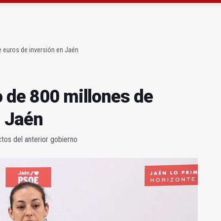
gen de la Fuensanta Coronada de Alcaudete
 "apuntarse el tanto" de los datos de empleo
e euros de inversión en Jaén
o de 800 millones de
n Jaén
tos del anterior gobierno