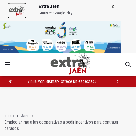
Extra Jaén
Gratis en Google Play
Vinila Von Bismark ofrece un espectáculo "rompedor" en el In
El lateral izquiero sub 23 David Márquez, nuevo fichaje del Rea
IU pide respuestas al Gobierno sobre la situación del ferrocarri
Inicio
Jaén
Empleo anima a las cooperativas a pedir incentivos para contratar
parados