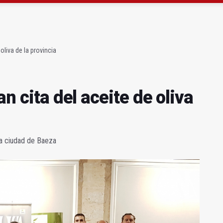
a se queda con solo dos bomberos por turno
capital, a la espera de que se restaure el terreno
 oliva de la provincia
an cita del aceite de oliva
 la ciudad de Baeza