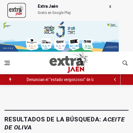
Extra Jaén
Gratis en Google Play
Denuncian el "estado vergonzoso" de la JV-3266 en Hinojares
La mutación de manial de IFEJA aportará al Ayuntamiento 7,31
El programa 'Semillas de experiencia' cierra con 646 participan
RESULTADOS DE LA BÚSQUEDA:
ACEITE
DE OLIVA