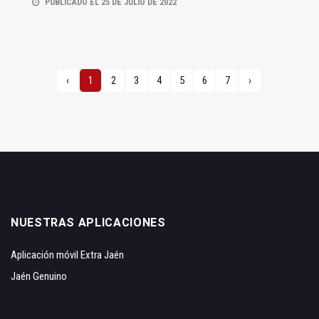
PUBLICADO EL 25 DE JULIO DE 2022
‹
1
2
3
4
5
6
7
›
NUESTRAS APLICACIONES
Aplicación móvil Extra Jaén
Jaén Genuino