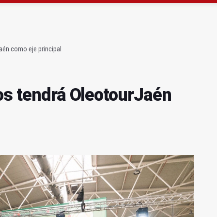
a se queda con solo dos bomberos por turno
capital, a la espera de que se restaure el terreno
aén como eje principal
los tendrá OleotourJaén