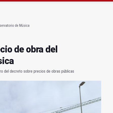
a se queda con solo dos bomberos por turno
capital, a la espera de que se restaure el terreno
nservatorio de Música
cio de obra del
sica
tro del decreto sobre precios de obras públicas