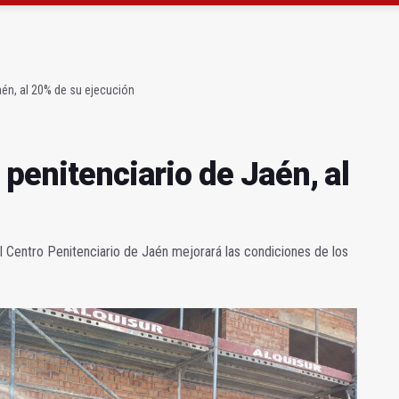
atrocinador del Real Jaén en categoría bronce
conductores del tranvía empiezan la próxima semana
aén, al 20% de su ejecución
 penitenciario de Jaén, al
 Centro Penitenciario de Jaén mejorará las condiciones de los