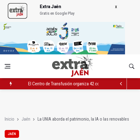
Extra Jaén
Gratis en Google Play
El Centro de Transfusión organiza 42 colectas de sangre en la 
El PSOE celebra la aprobación de la nueva Ley de Cribado Neo
Expohuelma celebra del 27 al 30 su XLI edición
Inicio
Jaén
La UNIA aborda el patrimonio, la IA o las renovables
JAÉN