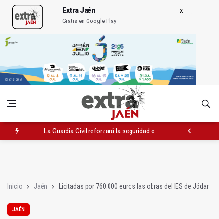
Extra Jaén
Gratis en Google Play
La Guardia Civil reforzará la seguridad el 12 de agosto por el e
Denuncian que Cazorla se queda con solo dos bomberos por 
Las dos canteras de la capital, a la espera de que se restaure e
Inicio
Jaén
Licitadas por 760.000 euros las obras del IES de Jódar
JAÉN