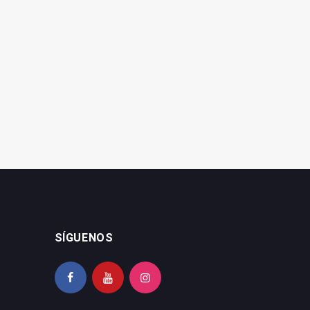
Los cargos del PP de Jaén
El PSOE valora el trabajo
se culpan entre ellos,
de empresarios y
según el PSOE
autónomos de la provincia
SÍGUENOS