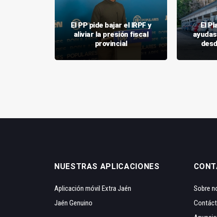
n alcanza
El PP pide bajar el IRPF y
El P
os en el
aliviar la presión fiscal
ayudas
estre
provincial
desd
NUESTRAS APLICACIONES
CONT
Aplicación móvil Extra Jaén
Sobre n
Jaén Genuino
Contác