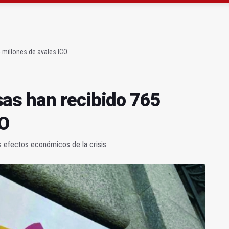
 la campeona de España de Natación, Aurora Martínez
 junto al Hospital Neurotraumatológico
 millones de avales ICO
as han recibido 765
CO
os efectos económicos de la crisis