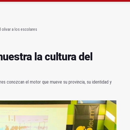
ará la seguridad el 12 de agosto por el eclipse
 de menores acude a la ludoteca de Geolit
 olivar a los escolares
estra la cultura del
res conozcan el motor que mueve su provincia, su identidad y