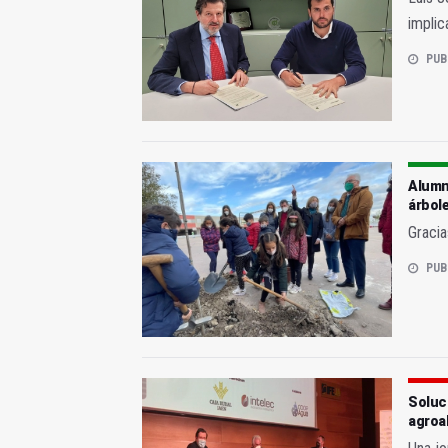
implic
PUB
Alumno
árbol
Gracia
PUB
Soluci
agroa