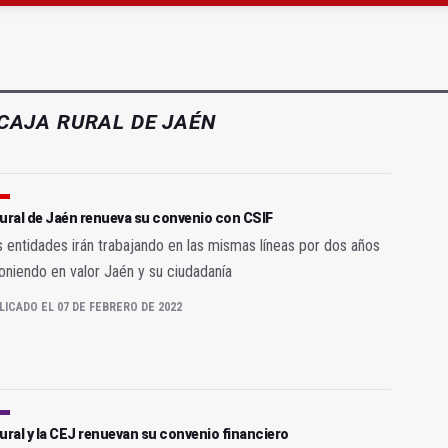
gen de la Fuensanta Coronada de Alcaudete
 "apuntarse el tanto" de los datos de empleo
CAJA RURAL DE JAÉN
ural de Jaén renueva su convenio con CSIF
entidades irán trabajando en las mismas líneas por dos años
niendo en valor Jaén y su ciudadanía
LICADO EL 07 DE FEBRERO DE 2022
ural y la CEJ renuevan su convenio financiero