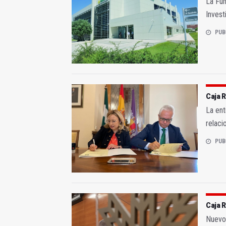
La Fun
Invest
PUB
Caja R
La ent
relaci
PUB
Caja R
Nuevo 