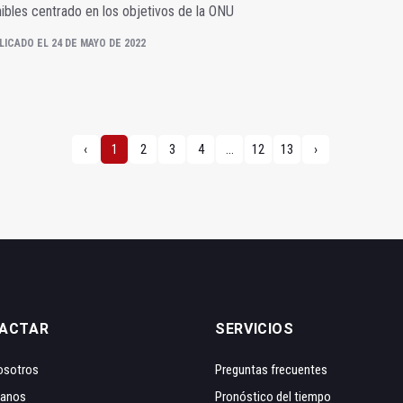
ibles centrado en los objetivos de la ONU
LICADO EL 24 DE MAYO DE 2022
‹
1
2
3
4
...
12
13
›
ACTAR
SERVICIOS
osotros
Preguntas frecuentes
tanos
Pronóstico del tiempo