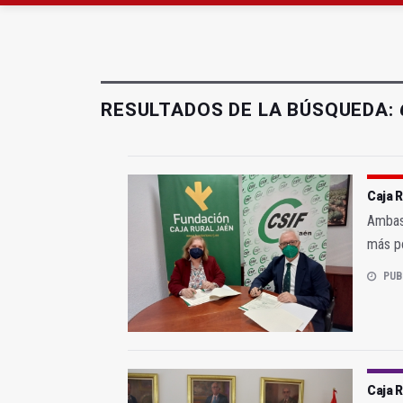
Roban joyas de la Vir
El PSOE acusa al PP de
RESULTADOS DE LA BÚSQUEDA:
Caja R
Ambas 
más po
PUB
Caja R