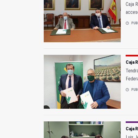
Caja R
acceso
PUB
Caja R
Tendrá
Federa
PUB
Caja R
Luis J