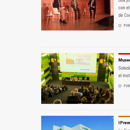
Una jo
con el
de Co
PUB
Museo 
Soleda
el mot
PUB
I Prem