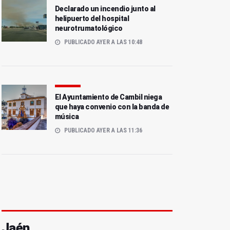
Declarado un incendio junto al
helipuerto del hospital
neurotrumatológico
PUBLICADO AYER A LAS 10:48
El Ayuntamiento de Cambil niega
que haya convenio con la banda de
música
PUBLICADO AYER A LAS 11:36
: MJ Bayona
ada workshop en el patio del Ayuntamiento de Cazorla
Jaén