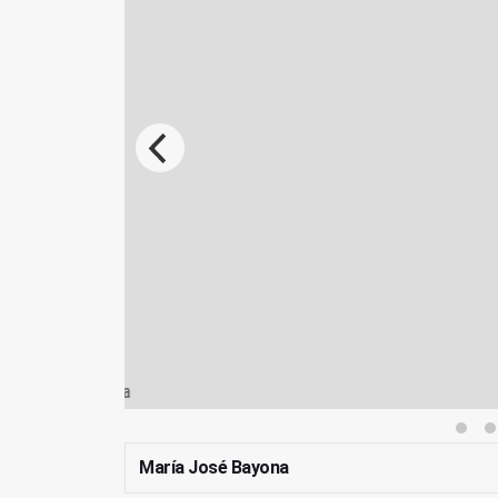
Foto: MJ Bayona
Jornada workshop en el patio del Ayuntamiento de C
María José Bayona