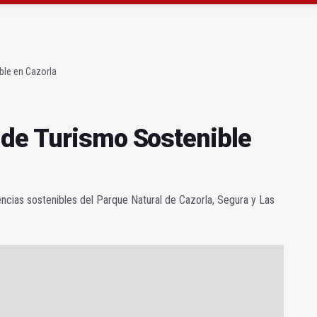
ta por listeria en Granada, Jaén y Sevilla
l Avanza Jaén Paraíso Interior
ble en Cazorla
 de Turismo Sostenible
encias sostenibles del Parque Natural de Cazorla, Segura y Las