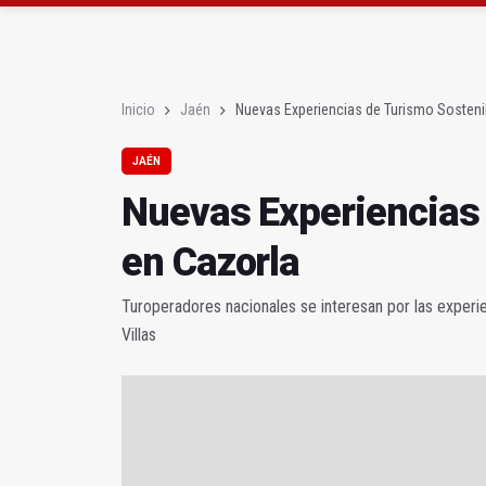
La Junta amplia la aler
Rubén Gómez se suma a
Inicio
Jaén
Nuevas Experiencias de Turismo Sosteni
JAÉN
Nuevas Experiencias
en Cazorla
Turoperadores nacionales se interesan por las experi
Villas