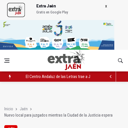
Extra Jaén
Gratis en Google Play
El Centro Andaluz de las Letras trae a Jaén al filósofo Omar L
Roban joyas de la Virgen de la Fuensanta Coronada de Alcaud
El PSOE acusa al PP de "apuntarse el tanto" de los datos de 
Inicio
Jaén
Nuevo local para juzgados mientras la Ciudad de la Justicia espera