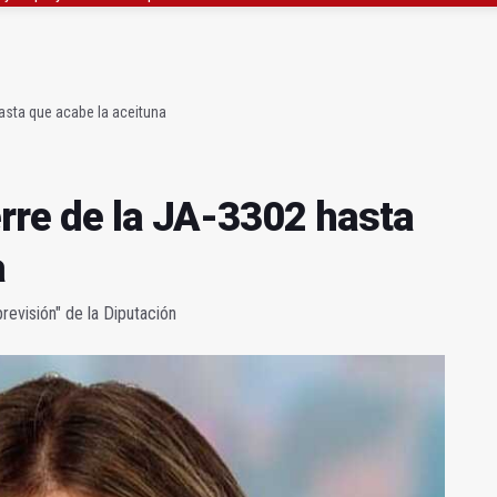
 Escuela de Hostelería Hacienda La Laguna en Baeza
anqueo a los negacionistas de la violencia machista
asta que acabe la aceituna
erre de la JA-3302 hasta
a
previsión" de la Diputación