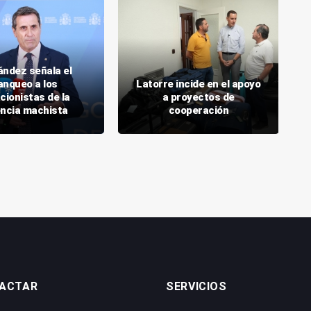
ández señala el
anqueo a los
Latorre incide en el apoyo
cionistas de la
a proyectos de
encia machista
cooperación
ACTAR
SERVICIOS