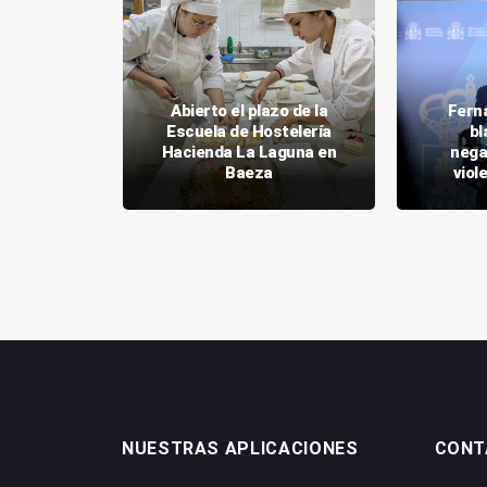
Abierto el plazo de la
Fern
de Jaén
Escuela de Hostelería
bl
acio para
Hacienda La Laguna en
nega
Genética
Baeza
viol
NUESTRAS APLICACIONES
CONT