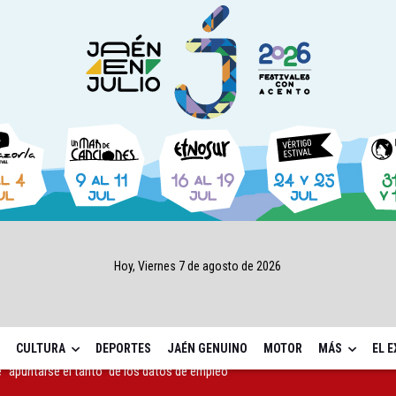
Hoy, Viernes 7 de agosto de 2026
CULTURA
DEPORTES
JAÉN GENUINO
MOTOR
MÁS
EL 
as Letras trae a Jaén al filósofo Omar Linares