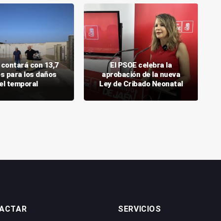
 contará con 13,7
El PSOE celebra la
es para los daños
aprobación de la nueva
el temporal
Ley de Cribado Neonatal
ACTAR
SERVICIOS