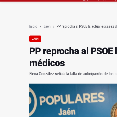
Roban joyas de la Vir
El PSOE acusa al PP de
Inicio
Jaén
PP reprocha al PSOE la actual escasez 
JAÉN
PP reprocha al PSOE 
médicos
Elena González señala la falta de anticipación de los 