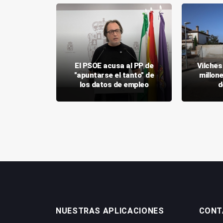
mpliación
El PSOE acusa al PP de
Vilches
a Junta en
"apuntarse el tanto" de
millon
 Madrid
los datos de empleo
d
NUESTRAS APLICACIONES
CONT