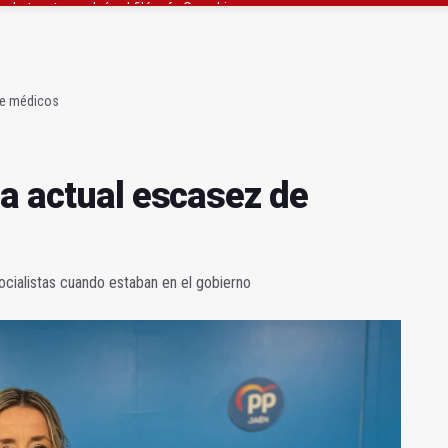
gen de la Fuensanta Coronada de Alcaudete
 "apuntarse el tanto" de los datos de empleo
de médicos
la actual escasez de
socialistas cuando estaban en el gobierno