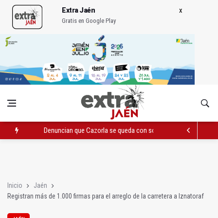
Extra Jaén
Gratis en Google Play
Denuncian que Cazorla se queda con solo dos bomberos por 
Pelea con arma blanca acaba con una menor herida en Torred
El PP acusa al PSOE de querer "dejar fuera" a la Junta en el Ce
Inicio
Jaén
Registran más de 1.000 firmas para el arreglo de la carretera a Iznatoraf