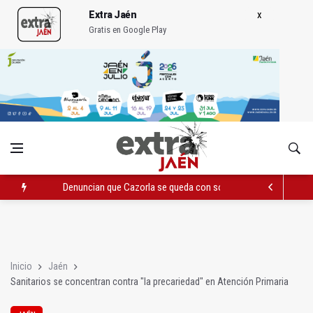
Extra Jaén
Gratis en Google Play
Denuncian que Cazorla se queda con solo dos bomberos por 
Pelea con arma blanca acaba con una menor herida en Torred
El PP acusa al PSOE de querer "dejar fuera" a la Junta en el Ce
Inicio
Jaén
Sanitarios se concentran contra "la precariedad" en Atención Primaria