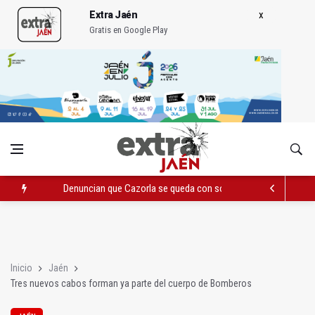
Extra Jaén
Gratis en Google Play
Denuncian que Cazorla se queda con solo dos bomberos por 
Pelea con arma blanca acaba con una menor herida en Torred
El PP acusa al PSOE de querer "dejar fuera" a la Junta en el Ce
Inicio
Jaén
Tres nuevos cabos forman ya parte del cuerpo de Bomberos